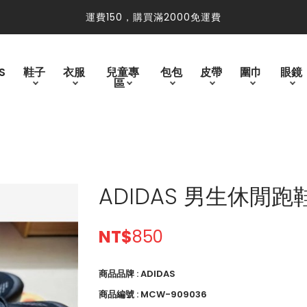
免運費
運費150，購買滿2000免運費
S
鞋子
衣服
兒童專
包包
皮帶
圍巾
眼鏡
區
ADIDAS 男生休閒跑鞋
NT$
850
商品品牌 : ADIDAS
商品編號 : MCW-909036