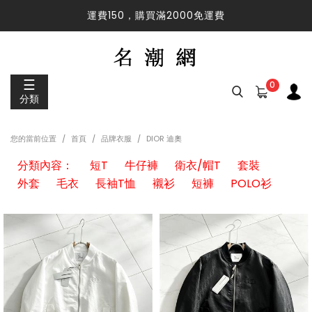
運費150，購買滿2000免運費
運費150，購買滿2000免運費
☰
0
分類
您的當前位置
首頁
品牌衣服
DIOR 迪奧
分類內容：
短T
牛仔褲
衛衣/帽T
套裝
外套
毛衣
長袖T恤
襯衫
短褲
POLO衫