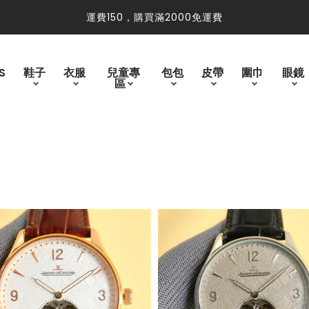
免運費
運費150，購買滿2000免運費
S
鞋子
衣服
兒童專
包包
皮帶
圍巾
眼鏡
區