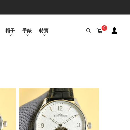
0
帽子
手錶
特賣