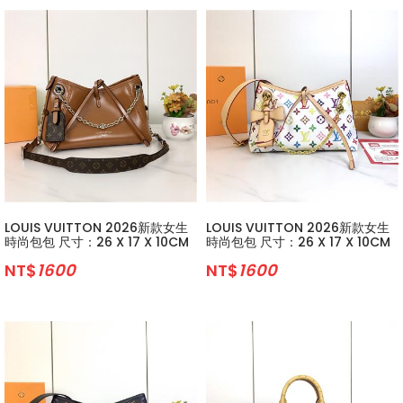
LOUIS VUITTON 2026新款女生
LOUIS VUITTON 2026新款女生
時尚包包 尺寸：26 X 17 X 10CM
時尚包包 尺寸：26 X 17 X 10CM
NT$
1600
NT$
1600