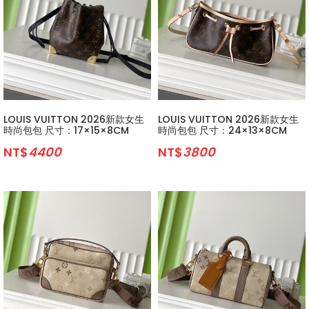
LOUIS VUITTON 2026新款女生
LOUIS VUITTON 2026新款女生
時尚包包 尺寸：17×15×8CM
時尚包包 尺寸：24×13×8CM
NT$
4400
NT$
3800