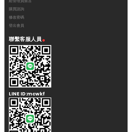
給管理員留言
購買諮詢
修改密碼
登出會員
聯繫客服人員
LINE ID:mcwkf