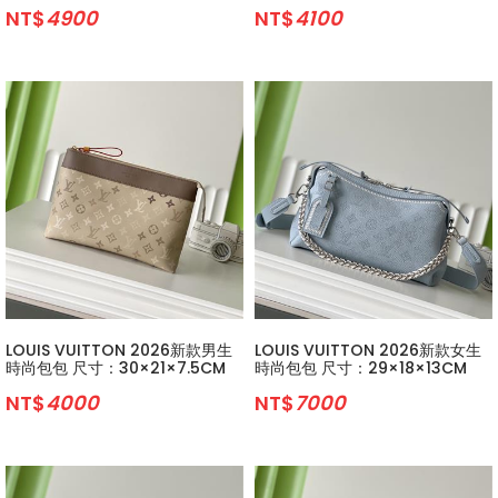
NT$
4900
NT$
4100
LOUIS VUITTON 2026新款男生
LOUIS VUITTON 2026新款女生
時尚包包 尺寸：30×21×7.5CM
時尚包包 尺寸：29×18×13CM
NT$
4000
NT$
7000