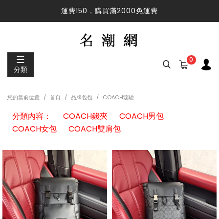
運費150，購買滿2000免運費
運費150，購買滿2000免運費
☰
0
分類
您的當前位置
首頁
品牌包包
COACH蔻馳
分類內容：
COACH錢夾
COACH男包
COACH女包
COACH雙肩包