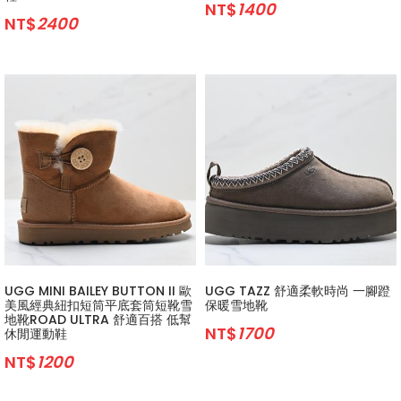
NT$
1400
NT$
2400
UGG MINI BAILEY BUTTON II 歐
UGG TAZZ 舒適柔軟時尚 一腳蹬
美風經典紐扣短筒平底套筒短靴雪
保暖雪地靴
地靴ROAD ULTRA 舒適百搭 低幫
NT$
1700
休閒運動鞋
NT$
1200