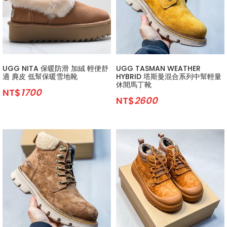
UGG NITA 保暖防滑 加絨 輕便舒
UGG TASMAN WEATHER
適 麂皮 低幫保暖雪地靴
HYBRID 塔斯曼混合系列中幫輕量
休閒馬丁靴
NT$
1700
NT$
2600